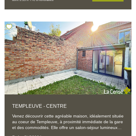
bureau aménagé au-dessus d'une superbe cave vient
compléter cet espace de vie. La maison dispose
également d'une grande cuisine équipée, ouverte sur un
agréable jardin intimiste à l'ambiance cocooning,
agrémenté de plusieurs dépendances. Le rez-de-
chaussée accueille une confortable suite parentale
comprenant une chambre avec dressing et salle d'eau
privative, ouvrant directement sur une agréable terrasse
avec vue sur le jardin, ainsi qu'une seconde salle d'eau. À
l'étage, vous découvrirez trois chambres ainsi qu'une
salle de bains. Une grange d'environ 70 m² au sol
complète harmonieusement cet ensemble et offre de
nombreuses possibilités d'aménagement ou de stockage.
Un grand espace de stationnement sécurisé par un portail
permet d'accueillir plusieurs véhicules en toute tranquillité.
Un bien rare sur le marché, alliant charme de l'ancien,
volumes généreux et proximité immédiate des
commodités. COUP DE COEUR ASSURE !
TEMPLEUVE - CENTRE
Venez découvrir cette agréable maison, idéalement située
au coeur de Templeuve, à proximité immédiate de la gare
et des commodités. Elle offre un salon-séjour lumineux
avec une cuisine équipée, ouvert sur un charmant jardin