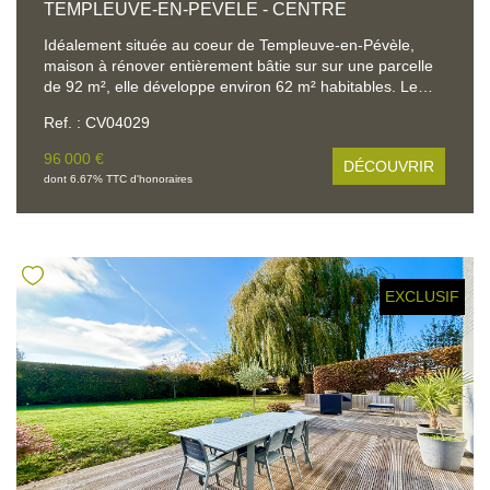
TEMPLEUVE-EN-PEVELE - CENTRE
Idéalement située au coeur de Templeuve-en-Pévèle,
maison à rénover entièrement bâtie sur sur une parcelle
de 92 m², elle développe environ 62 m² habitables. Le
bien dispose également d'un garage une voiture ainsi
Ref. : CV04029
qu'un espace extérieur. D'importants travaux de
rénovation sont à prévoir, laissant libre cours à vos projets
96 000 €
DÉCOUVRIR
d'aménagement et de valorisation. Une belle opportunité
dont 6.67% TTC d'honoraires
pour les investisseurs ou les passionnés de rénovation,
souhaitant bénéficier d'un emplacement privilégié, à
proximité immédiate des commerces, écoles et
commodités.
EXCLUSIF