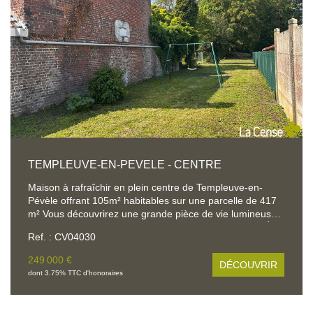
intimité rare. Une propriété pleine de potentiel, idéale
pour une famille en quête d'espace et de nature.
TEMPLEUVE-EN-PEVELE - CENTRE
Maison à rafraîchir en plein centre de Templeuve-en-
Pévèle offrant 105m² habitables sur une parcelle de 417
m² Vous découvrirez une grande pièce de vie lumineuse
de plus de 40 m², idéale pour les moments en famille À
Ref. : CV04030
l'étage, 3 chambres ainsi qu'une salle de bains Les
combles de 65 m² offrent un beau potentiel
249 000 €
DÉCOUVRIR
d'aménagement selon vos envies : suite parentale,
dont 3.75% TTC d'honoraires
chambres supplémentaires, bureau ou salle de jeux
Jardin agréable et extérieur offrant de belles possibilités
Une maison avec du potentiel, idéalement située à