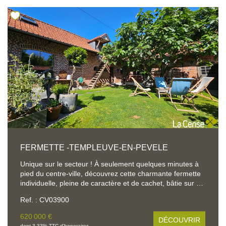
proximité des commerces, écoles et transports
FERMETTE -TEMPLEUVE-EN-PEVELE
Unique sur le secteur ! À seulement quelques minutes à
pied du centre-ville, découvrez cette charmante fermette
individuelle, pleine de caractère et de cachet, bâtie sur un
magnifique terrain de 1 244 m². Dès l'entrée, un hall
Ref. : CV03900
accueillant vous mène vers une belle pièce de vie
baignée de lumière, mettant en valeur un parquet en
620 000 €
DÉCOUVRIR
chêne et une chaleureuse cheminée insert. Un espace
dont 3.33% TTC d'honoraires