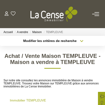
NOS BIENS
Accueil
A vendre
Maison
TEMPLEUVE
NOS SERVICES
Modifier les critères de recherche
Type de transaction
Localisation
Acheter
Localisation
ESTIMATION
Achat / Vente Maison TEMPLEUVE -
Type de bien
Sélectionnez...
Surface min
Maison a vendre à TEMPLEUVE
NOS AGENCES
Rayon
Budget max
Qui Sommes-Nous
Sur notre site consultez les annonces immobilière de Maison à vendre
Plus de critères
Créer une alerte
TEMPLEUVE. Trouvez votre Maison sur TEMPLEUVE grâce aux annonces
Notre Équipe
immobilières de La Cense Immobilier.
Nos Actualités
Immobilier TEMPLEUVE