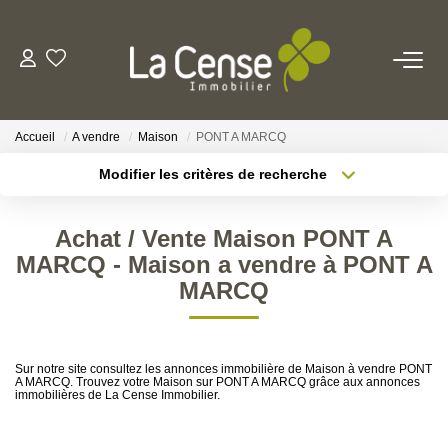
NOS BIENS
Accueil
A vendre
Maison
PONT A MARCQ
NOS SERVICES
Modifier les critères de recherche
Type de transaction
Localisation
Acheter
Localisation
ESTIMATION
Achat / Vente Maison PONT A
Type de bien
Sélectionnez...
Surface min
MARCQ - Maison a vendre à PONT A
NOS AGENCES
MARCQ
Rayon
Budget max
Qui Sommes-Nous
Plus de critères
Créer une alerte
Notre Équipe
Sur notre site consultez les annonces immobilière de Maison à vendre PONT
A MARCQ. Trouvez votre Maison sur PONT A MARCQ grâce aux annonces
Nos Actualités
immobilières de La Cense Immobilier.