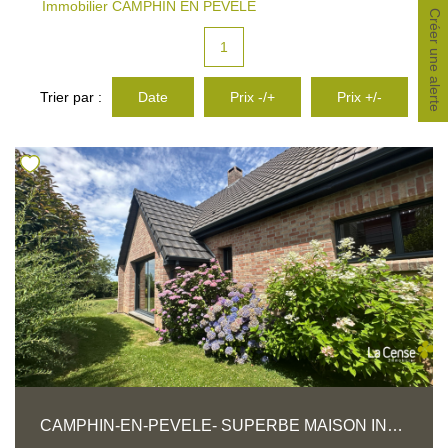
Immobilier CAMPHIN EN PEVELE
CONTACT
Créer une alerte
1
Trier par :
Date
Prix -/+
Prix +/-
CAMPHIN-EN-PEVELE- SUPERBE MAISON INDIVIDUELLE EN SEMI PLAIN-PIED