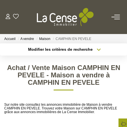
NOS BIENS
Accueil
A vendre
Maison
CAMPHIN EN PEVELE
NOS SERVICES
Modifier les critères de recherche
Type de transaction
Localisation
Acheter
Localisation
ESTIMATION
Achat / Vente Maison CAMPHIN EN
Type de bien
Sélectionnez...
Surface min
PEVELE - Maison a vendre à
NOS AGENCES
CAMPHIN EN PEVELE
Rayon
Budget max
Qui Sommes-Nous
Plus de critères
Créer une alerte
Notre Équipe
Sur notre site consultez les annonces immobilière de Maison à vendre
CAMPHIN EN PEVELE. Trouvez votre Maison sur CAMPHIN EN PEVELE
Nos Actualités
grâce aux annonces immobilières de La Cense Immobilier.