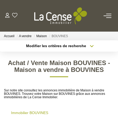
NOS BIENS
Accueil
A vendre
Maison
BOUVINES
NOS SERVICES
Modifier les critères de recherche
Type de transaction
Localisation
Acheter
Localisation
ESTIMATION
Achat / Vente Maison BOUVINES -
Type de bien
Sélectionnez...
Surface min
Maison a vendre à BOUVINES
NOS AGENCES
Rayon
Budget max
Qui Sommes-Nous
Sur notre site consultez les annonces immobilière de Maison à vendre
Plus de critères
Créer une alerte
BOUVINES. Trouvez votre Maison sur BOUVINES grâce aux annonces
Notre Équipe
immobilières de La Cense Immobilier.
Nos Actualités
Immobilier BOUVINES