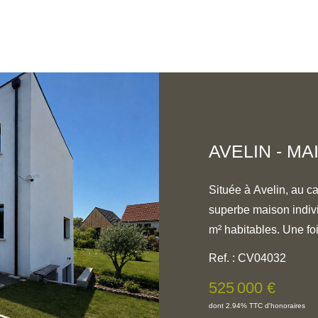
AVELIN - MA
Située à Avelin, au c
superbe maison indivi
m² habitables. Une fois l'entrée franchie, vous serez séduits par
une belle pièce de v
Ref. : CV04032
une salle à manger av
525 000 €
agréable salon cocoon
dont 2.94% TTC d'honoraires
luminosité et d'une ouverture su