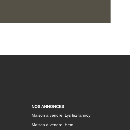
ou chambre d'environ 11 m² complète ce
re, un dressing ainsi qu'une salle d'eau à
vies. Vous y trouverez également trois
'une salle de bains familiale. Le bien
un sous-sol complet comprenant un garage
 de stockage de 41 m² offrant de
ment. Les extérieurs sont à
lme, confort et modernité sur le secteur
NOS ANNONCES
Maison à vendre, Lys lez lannoy
Maison à vendre, Hem