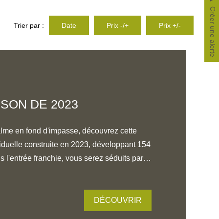
Créer une alerte
Trier par :
Date
Prix -/+
Prix +/-
ISON DE 2023
alme en fond d'impasse, découvrez cette
duelle construite en 2023, développant 154
ie lumineuse d'environ 41 m² comprenant
ec cuisine entièrement équipée, ainsi qu'un
ing . Le tout bénéficie d'une belle
DÉCOUVRIR
r l'extérieur. Toujours au rez-de-