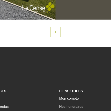
chaussée, un bureau 
niveau À l'étage, l'espace nuit propose une suite parentale
comprenant une chamb
terminer selon vos en
autres chambres ainsi qu
1
dispose également d'
de 43 m² et un espace
nombreuses possibilités de range
prévoir. Une maison récente aux beaux volumes, idéale pour une
famille recherchant ca
prisé d'Avelin.
CES
LIENS UTILES
Mon compte
endus
Nos honoraires