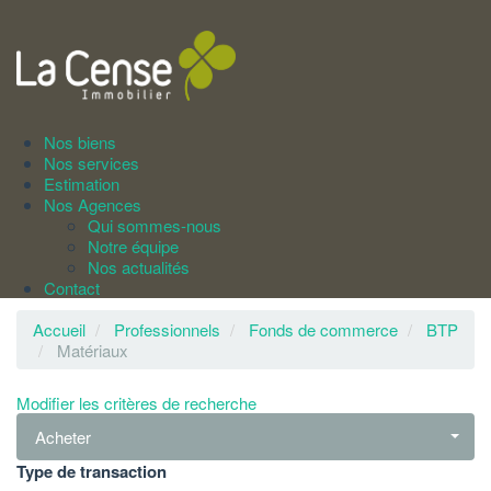
Nos biens
Nos services
Estimation
Nos Agences
Qui sommes-nous
Notre équipe
Nos actualités
Contact
Accueil
Professionnels
Fonds de commerce
BTP
Matériaux
Modifier les critères de recherche
Acheter
Type de transaction