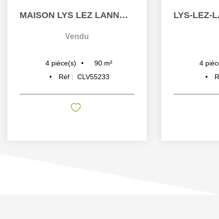
MAISON LYS LEZ LANNOY 4 PIÈCES 90 M2
Vendu
90
m²
4
pièce(s)
4
pièc
Réf :
CLV55233
R