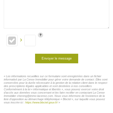
Envoyer le message
« Les informations recueillies sur ce formulaire sont enregistrées dans un fichier
informatisé par La Cense Immobilier pour gérer votre demande de contact. Elles sont
conservées pour la durée nécessaire à la gestion de la relation client dans le respect
des prescriptions légales applicables et sont destinées à nos conseillers
Conformément à la loi « informatique et libertés », vous pouvez exercer votre droit
d'accès aux données vous concernant et les faire rectifier en contactant La Cense
Immobilier chereng@immo-lacense.com. Nous vous informons de l'existence de la
liste d'opposition au démarchage téléphonique « Bloctel », sur laquelle vous pouvez
vous inscrire ici :
https://www.bloctel.gouv.fr/
»