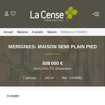
NOS BIENS
Accueil
Maisons
A vendre
Maison
Référence CV04052
NOS SERVICES
MERIGNIES- MAISON SEMI PLAIN PIED
ESTIMATION
509 000 €
NOS AGENCES
dont 2,41% TTC d'honoraires
Qui Sommes-Nous
7
pièce(s)
•
140
m²
•
Réf : CV04052
Notre Équipe
Nos Actualités
A vendre