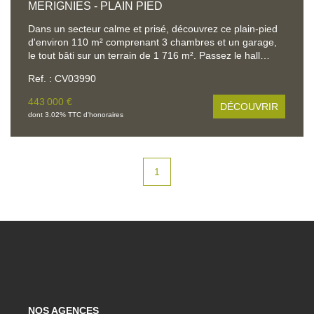
MERIGNIES - PLAIN PIED
Dans un secteur calme et prisé, découvrez ce plain-pied
d'environ 110 m² comprenant 3 chambres et un garage,
le tout bâti sur un terrain de 1 716 m². Passez le hall
d'entrée, vous profiterez d'une pièce de vie de 65 m²
Ref. : CV03990
comprenant une cuisine équipée (29 m²) et un salon /
salle à manger avec cheminée à feu de bois. La visite se
443 000 €
DÉCOUVRIR
poursuit avec une salle de douche récente et trois belles
dont 3.02% TTC d'honoraires
chambres, dont deux avec placards intégrés. Une grande
buanderie et un garage de 22 m² viennent compléter ce
bien. Agréable jardin totalement clôturé et planté. Portail
et porte de garage motorisés, robot tondeuse, chaudière
1
et cumulus neufs. Décoration soignée, environnement
paisible : il ne reste plus qu'à poser ses meubles !
NOS AGENCES