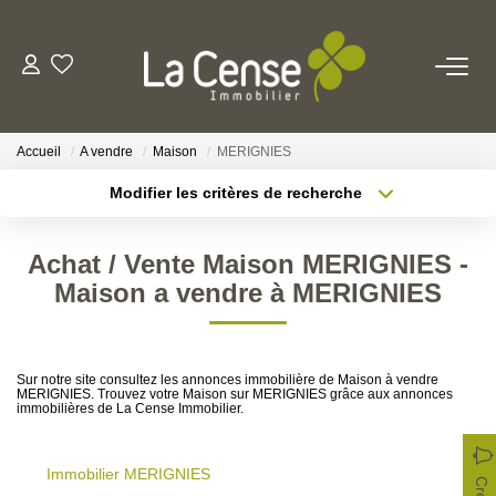
NOS BIENS
Accueil
A vendre
Maison
MERIGNIES
NOS SERVICES
Modifier les critères de recherche
Type de transaction
Localisation
Acheter
Localisation
ESTIMATION
Achat / Vente Maison MERIGNIES -
Type de bien
Sélectionnez...
Surface min
Maison a vendre à MERIGNIES
NOS AGENCES
Rayon
Budget max
Qui Sommes-Nous
Sur notre site consultez les annonces immobilière de Maison à vendre
Plus de critères
Créer une alerte
MERIGNIES. Trouvez votre Maison sur MERIGNIES grâce aux annonces
Notre Équipe
immobilières de La Cense Immobilier.
Nos Actualités
Immobilier MERIGNIES