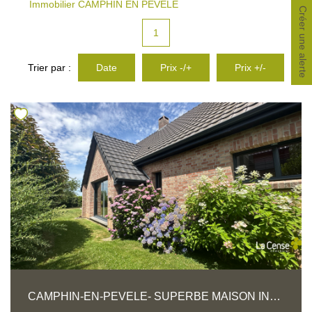
Immobilier CAMPHIN EN PEVELE
CONTACT
Créer une alerte
1
Trier par :
Date
Prix -/+
Prix +/-
CAMPHIN-EN-PEVELE- SUPERBE MAISON INDIVIDUELLE EN SEMI PLAIN-PIED