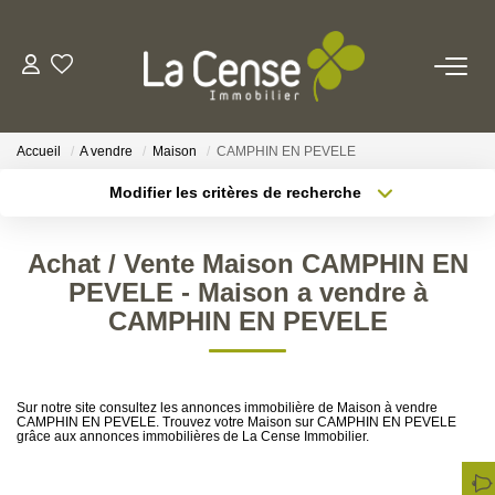
NOS BIENS
Accueil
A vendre
Maison
CAMPHIN EN PEVELE
NOS SERVICES
Modifier les critères de recherche
Type de transaction
Localisation
Acheter
Localisation
ESTIMATION
Achat / Vente Maison CAMPHIN EN
Type de bien
Sélectionnez...
Surface min
PEVELE - Maison a vendre à
NOS AGENCES
CAMPHIN EN PEVELE
Rayon
Budget max
Qui Sommes-Nous
Plus de critères
Créer une alerte
Notre Équipe
Sur notre site consultez les annonces immobilière de Maison à vendre
CAMPHIN EN PEVELE. Trouvez votre Maison sur CAMPHIN EN PEVELE
Nos Actualités
grâce aux annonces immobilières de La Cense Immobilier.