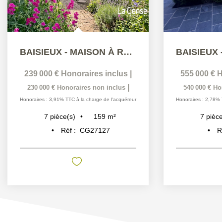
BAISIEUX - MAISON À RÉNOVER ENTIÈREMENT - FORT POTENTIEL
239 000 €
Honoraires inclus
|
555 000 €
H
|
230 000 €
Honoraires non inclus
540 000 €
Ho
Honoraires : 3,91% TTC à la charge de l'acquéreur
Honoraires : 2,78% 
159
m²
7
pièce(s)
7
pièce
Réf :
CG27127
R