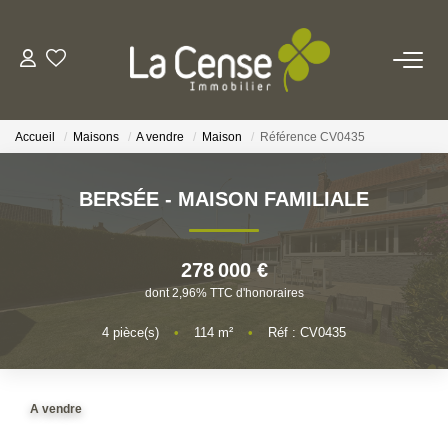
NOS BIENS
Accueil
Maisons
A vendre
Maison
Référence CV0435
NOS SERVICES
BERSÉE - MAISON FAMILIALE
ESTIMATION
278 000 €
NOS AGENCES
dont 2,96% TTC d'honoraires
Qui Sommes-Nous
4
pièce(s)
•
114
m²
•
Réf : CV0435
Notre Équipe
Nos Actualités
A vendre