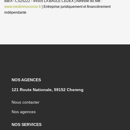
Bât A - CS25222 - 44505 LA BAULE CEDEX | Adresse du site :
www.medimmoconso.fr
|
Entreprise juridiquement et financièrement
indépendante
NOS AGENCES
121 Route Nationale, 59152 Chereng
Nous contacter
Nos agences
NOS SERVICES