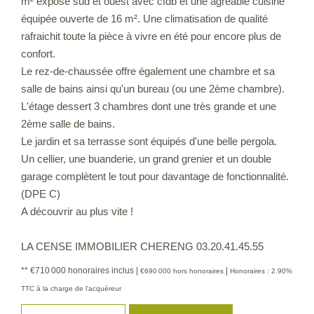
m² exposé sud et ouest avec cfdb et une agréable cuisine
équipée ouverte de 16 m². Une climatisation de qualité
rafraichit toute la pièce à vivre en été pour encore plus de
confort.
Le rez-de-chaussée offre également une chambre et sa
salle de bains ainsi qu'un bureau (ou une 2ème chambre).
L'étage dessert 3 chambres dont une très grande et une
2ème salle de bains.
Le jardin et sa terrasse sont équipés d'une belle pergola.
Un cellier, une buanderie, un grand grenier et un double
garage complètent le tout pour davantage de fonctionnalité.
(DPE C)
A découvrir au plus vite !
LA CENSE IMMOBILIER CHERENG 03.20.41.45.55
** €710 000
honoraires inclus
|
|
€690 000
hors honoraires
Honoraires : 2.90%
TTC à la charge de l'acquéreur