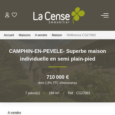
NOS BIENS
Accueil
Maisons
A vendre
Maison
Référence CG27083
NOS SERVICES
CAMPHIN-EN-PEVELE- Superbe maison
ESTIMATION
individuelle en semi plain-pied
NOS AGENCES
710 000 €
dont 2,9% TTC d'honoraires
Qui Sommes-Nous
Notre Équipe
7
pièce(s)
•
194
m²
•
Réf : CG27083
Nos Actualités
A vendre