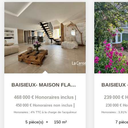
BAISIEUX- MAISON FLAMANDE COUP DE COEUR
468 000 €
Honoraires inclus
|
239 000 €
H
|
450 000 €
Honoraires non inclus
230 000 €
Ho
Honoraires : 4% TTC à la charge de l'acquéreur
Honoraires : 3,91% 
150
m²
5
pièce(s)
7
pièce