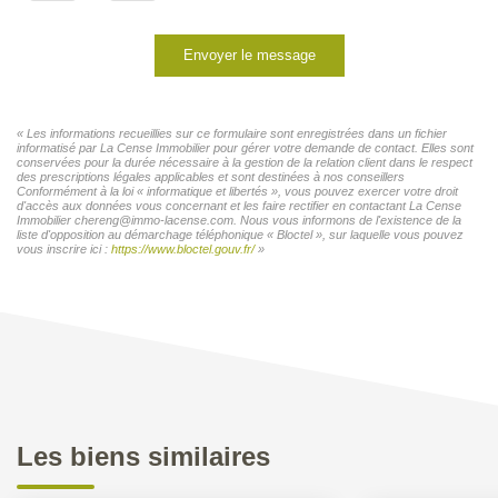
Envoyer le message
« Les informations recueillies sur ce formulaire sont enregistrées dans un fichier
informatisé par La Cense Immobilier pour gérer votre demande de contact. Elles sont
conservées pour la durée nécessaire à la gestion de la relation client dans le respect
des prescriptions légales applicables et sont destinées à nos conseillers
Conformément à la loi « informatique et libertés », vous pouvez exercer votre droit
d'accès aux données vous concernant et les faire rectifier en contactant La Cense
Immobilier chereng@immo-lacense.com. Nous vous informons de l'existence de la
liste d'opposition au démarchage téléphonique « Bloctel », sur laquelle vous pouvez
vous inscrire ici :
https://www.bloctel.gouv.fr/
»
Les biens similaires