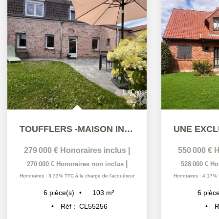
TOUFFLERS -MAISON INDIVIDUELLE 6 PIÈCES 102.88 M2
279 000 €
Honoraires inclus
|
550 000 €
H
|
270 000 €
Honoraires non inclus
528 000 €
Ho
Honoraires : 3,33% TTC à la charge de l'acquéreur
Honoraires : 4,17% 
103
m²
6
pièce(s)
6
pièce
Réf :
CL55256
R