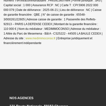
Numero TVA Intracommunautaire : FR63913657664 | Forme juridique : SAS |
Capital social : 1 000 | Assurance RCP : NC |
Carte T : CPI 5906 2022 000
000 079 | Date de délivrance : 2025-06-21 | Lieu de délivrance : NC | Caisse
de garantie financière : QBE. | N° de caisse de garantie : 65548-
3/000261/22605 | Adresse caisse de garantie : 1 Passerelle des Reflets-
92913 – PARIS LA DEFENSE CEDEX | Montant de la garantie financière :
110 000 € | Nom du médiateur : MEDIMMOCONSO | Adresse du médiateur :
1 Allée du Parc de Mesemena - Bât A - CS25222 - 44505 LA BAULE CEDEX |
Adresse du site :
www.medimmoconso.fr
|
Entreprise juridiquement et
financièrement indépendante
NOS AGENCES
121 Route Nationale, 59152 Chereng