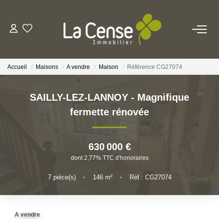
NOS BIENS
Accueil
Maisons
A vendre
Maison
Référence CG27074
NOS SERVICES
SAILLY-LEZ-LANNOY - Magnifique
ESTIMATION
fermette rénovée
NOS AGENCES
630 000 €
dont 2,77% TTC d'honoraires
Qui Sommes-Nous
Notre Équipe
7
pièce(s)
•
146
m²
•
Réf : CG27074
Nos Actualités
A vendre