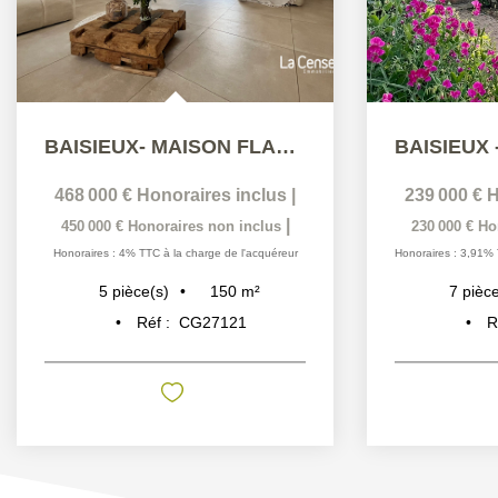
BAISIEUX- MAISON FLAMANDE COUP DE COEUR
468 000 €
Honoraires inclus
|
239 000 €
H
|
450 000 €
Honoraires non inclus
230 000 €
Ho
Honoraires : 4% TTC à la charge de l'acquéreur
Honoraires : 3,91% 
150
m²
5
pièce(s)
7
pièce
Réf :
CG27121
R