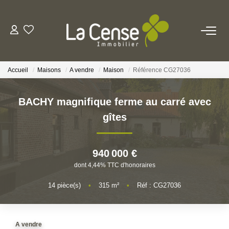
NOS BIENS
Accueil
Maisons
A vendre
Maison
Référence CG27036
NOS SERVICES
BACHY magnifique ferme au carré avec
ESTIMATION
gîtes
NOS AGENCES
940 000 €
dont 4,44% TTC d'honoraires
Qui Sommes-Nous
Notre Équipe
14
pièce(s)
•
315
m²
•
Réf : CG27036
Nos Actualités
A vendre