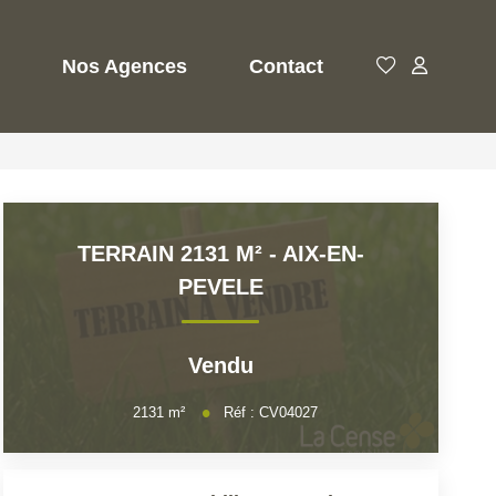
Nos Agences
Contact
TERRAIN 2131 M² - AIX-EN-
PEVELE
Vendu
2131
m²
Réf :
CV04027