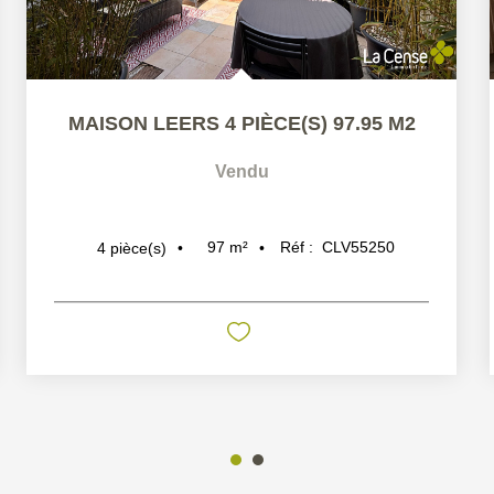
MAISON LEERS 4 PIÈCE(S) 97.95 M2
Vendu
97
m²
Réf :
CLV55250
4
pièce(s)