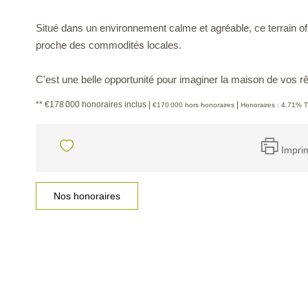
Situé dans un environnement calme et agréable, ce terrain o
proche des commodités locales.
C'est une belle opportunité pour imaginer la maison de vos r
** €178 000
honoraires inclus
|
|
€170 000
hors honoraires
Honoraires : 4.71% T
Impri
Nos honoraires