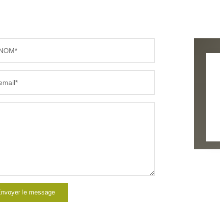
NOM*
email*
nvoyer le message