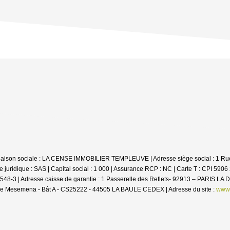
| Raison sociale : LA CENSE IMMOBILIER TEMPLEUVE | Adresse siège social : 1 Ru
ridique : SAS | Capital social : 1 000 | Assurance RCP : NC |
Carte T : CPI 5906
: 65548-3 | Adresse caisse de garantie : 1 Passerelle des Reflets- 92913 – PARIS L
de Mesemena - Bât A - CS25222 - 44505 LA BAULE CEDEX | Adresse du site :
www.