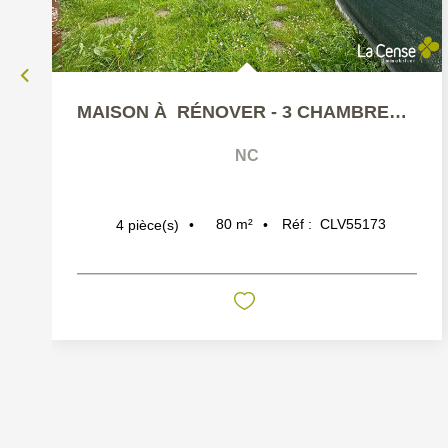
MAISON À RÉNOVER - 3 CHAMBRES ET JARDIN
NC
80
m²
Réf :
CLV55173
4
pièce(s)