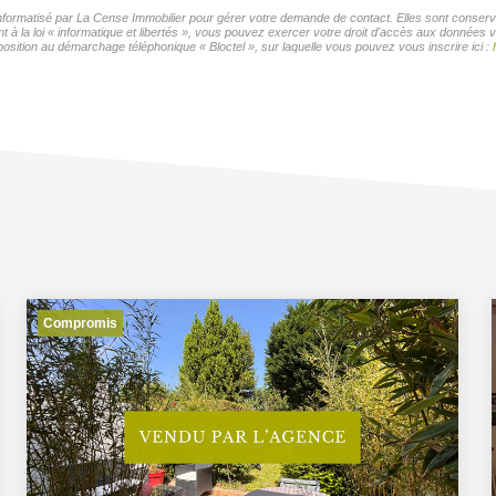
 informatisé par La Cense Immobilier pour gérer votre demande de contact. Elles sont conservé
 à la loi « informatique et libertés », vous pouvez exercer votre droit d'accès aux données v
ition au démarchage téléphonique « Bloctel », sur laquelle vous pouvez vous inscrire ici :
Compromis