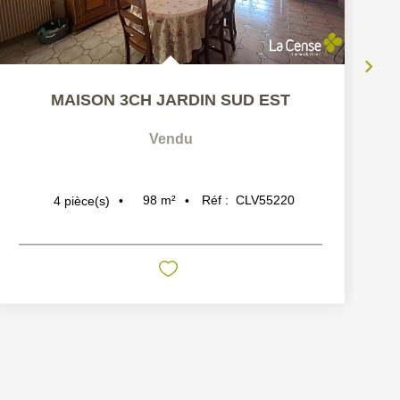
MAISON 3CH JARDIN SUD EST
Vendu
98
m²
Réf :
CLV55220
4
pièce(s)