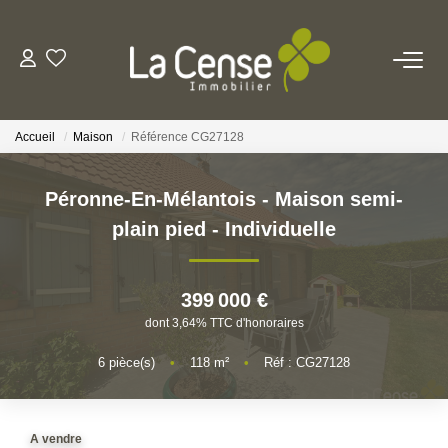
NOS BIENS
Accueil
Maison
Référence CG27128
NOS SERVICES
Péronne-En-Mélantois - Maison semi-
ESTIMATION
plain pied - Individuelle
NOS AGENCES
399 000 €
dont 3,64% TTC d'honoraires
Qui Sommes-Nous
Notre Équipe
6
pièce(s)
•
118
m²
•
Réf : CG27128
Nos Actualités
A vendre