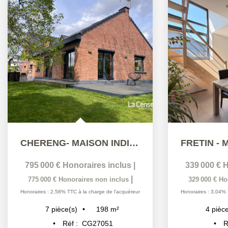
CHERENG- MAISON INDIVIDUELLE 4/5 CHAMBRES
795 000 €
Honoraires inclus
|
339 000 €
H
|
775 000 €
Honoraires non inclus
329 000 €
Ho
Honoraires : 2,58% TTC à la charge de l'acquéreur
Honoraires : 3,04% 
198
m²
7
pièce(s)
4
pièce
Réf :
CG27051
R