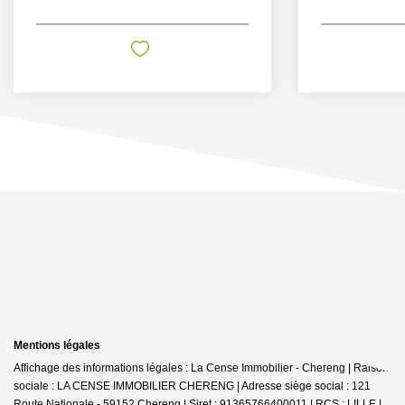
Mentions légales
Affichage des informations légales : La Cense Immobilier - Chereng | Raison
sociale : LA CENSE IMMOBILIER CHERENG | Adresse siège social : 121
Route Nationale - 59152 Chereng | Siret : 91365766400011 | RCS : LILLE |