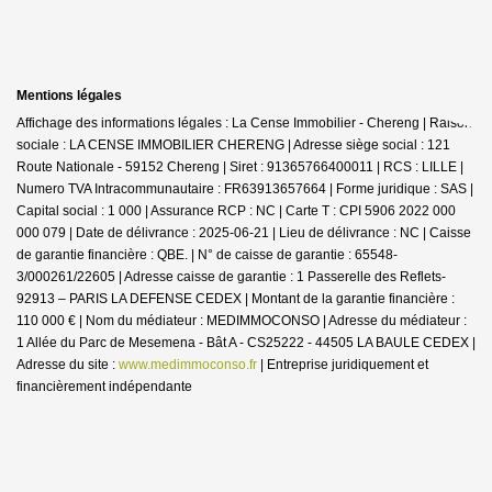
Mentions légales
Affichage des informations légales : La Cense Immobilier - Chereng | Raison
sociale : LA CENSE IMMOBILIER CHERENG | Adresse siège social : 121
Route Nationale - 59152 Chereng | Siret : 91365766400011 | RCS : LILLE |
Numero TVA Intracommunautaire : FR63913657664 | Forme juridique : SAS |
Capital social : 1 000 | Assurance RCP : NC |
Carte T : CPI 5906 2022 000
000 079 | Date de délivrance : 2025-06-21 | Lieu de délivrance : NC | Caisse
de garantie financière : QBE. | N° de caisse de garantie : 65548-
3/000261/22605 | Adresse caisse de garantie : 1 Passerelle des Reflets-
92913 – PARIS LA DEFENSE CEDEX | Montant de la garantie financière :
110 000 € | Nom du médiateur : MEDIMMOCONSO | Adresse du médiateur :
1 Allée du Parc de Mesemena - Bât A - CS25222 - 44505 LA BAULE CEDEX |
Adresse du site :
www.medimmoconso.fr
|
Entreprise juridiquement et
financièrement indépendante