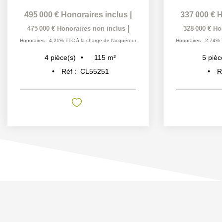
495 000 €
Honoraires inclus
|
337 000 €
H
|
475 000 €
Honoraires non inclus
328 000 €
Ho
Honoraires : 4,21% TTC à la charge de l'acquéreur
Honoraires : 2,74% 
115
m²
4
pièce(s)
5
pièc
Réf :
CL55251
R