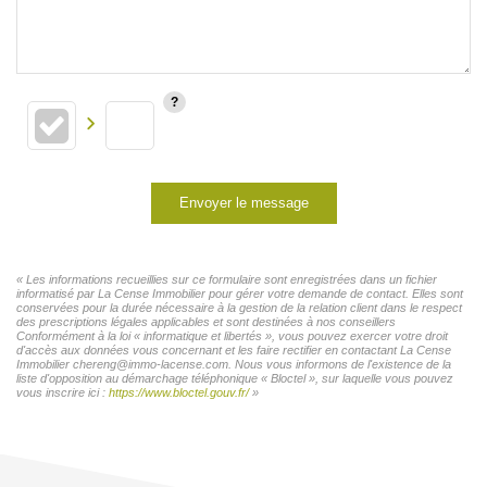
Envoyer le message
« Les informations recueillies sur ce formulaire sont enregistrées dans un fichier
informatisé par La Cense Immobilier pour gérer votre demande de contact. Elles sont
conservées pour la durée nécessaire à la gestion de la relation client dans le respect
des prescriptions légales applicables et sont destinées à nos conseillers
Conformément à la loi « informatique et libertés », vous pouvez exercer votre droit
d'accès aux données vous concernant et les faire rectifier en contactant La Cense
Immobilier chereng@immo-lacense.com. Nous vous informons de l'existence de la
liste d'opposition au démarchage téléphonique « Bloctel », sur laquelle vous pouvez
vous inscrire ici :
https://www.bloctel.gouv.fr/
»