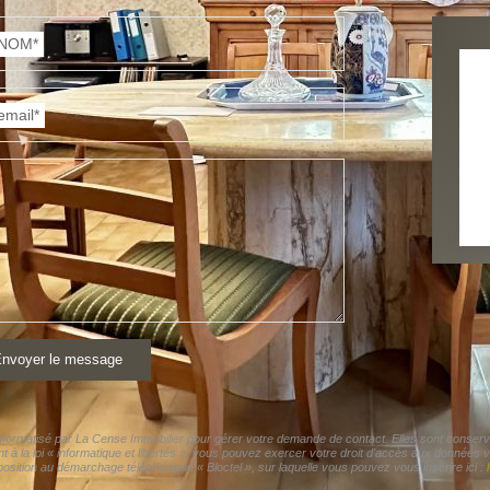
NOM*
email*
nvoyer le message
 informatisé par La Cense Immobilier pour gérer votre demande de contact. Elles sont conservé
 à la loi « informatique et libertés », vous pouvez exercer votre droit d'accès aux données v
ition au démarchage téléphonique « Bloctel », sur laquelle vous pouvez vous inscrire ici :