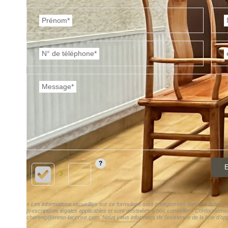
Prénom*
N° de téléphone*
Message*
E
« Les informations recueillies sur ce formulaire sont enregistrées dans un fichier
prescriptions légales applicables et sont destinées à nos conseillers Conformément
chereng@immo-lacense.com. Nous vous informons de l'existence de la liste d'oppos