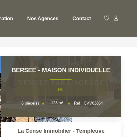
mation
Nos Agences
Contact
BERSEE - MAISON INDIVIDUELLE
NC
123
m²
6
pièce(s)
Réf :
CVV03864
La Cense Immobilier - Templeuve