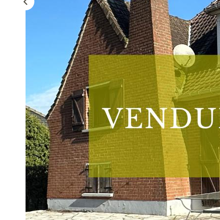
Description
Réf : CVV03864
Bersée, très bien située, en impasse, maison individuelle bâti