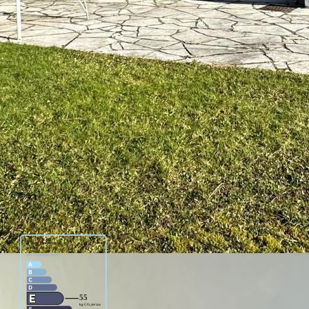
avec son coin repas, donnant sur une belle pièce de vie avec
sé ouest, sans vis-à -vis.
au. Au second niveau, deux autres chambres de 13m2 et une