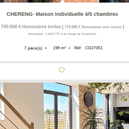
CHERENG- Maison individuelle 4/5 chambres
795 000 €
Honoraires inclus
|
|
775 000 €
Honoraires non inclus
Honoraires : 2,58% TTC à la charge de l'acquéreur
198
m²
Réf :
CG27051
7
pièce(s)