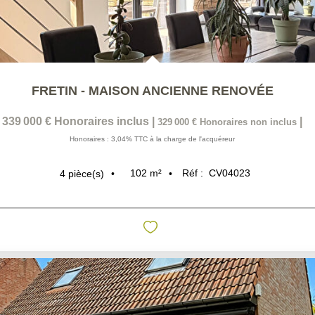
FRETIN - MAISON ANCIENNE RENOVÉE
339 000 €
Honoraires inclus
|
|
329 000 €
Honoraires non inclus
Honoraires : 3,04% TTC à la charge de l'acquéreur
102
m²
Réf :
CV04023
4
pièce(s)