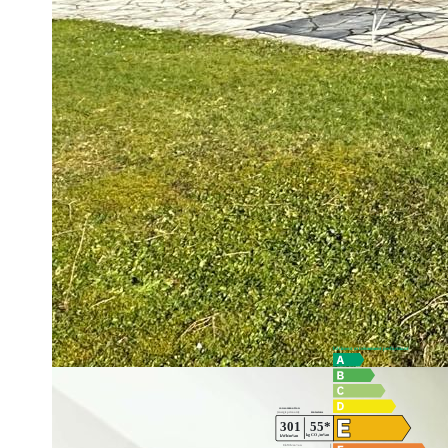
Passé le hall d'entrée, vous découvrirez une grande cuisine 
cheminée feu de bois, le tout ouvrant sur un beau jardin expo
Au premier niveau, deux chambres 10/16m2 et une salle d'e
salle de bain.
Au sous-sol, un vaste garage de 39 m² ainsi qu'une cave.
Prévoir un budget travaux.
Diagnostics énergétiques