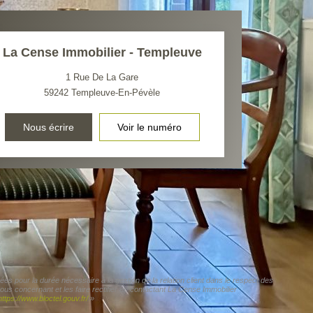
La Cense Immobilier - Templeuve
1 Rue De La Gare
59242
Templeuve-En-Pévèle
Nous écrire
Voir le numéro
es pour la durée nécessaire à la gestion de la relation client dans le respect des
ous concernant et les faire rectifier en contactant La Cense Immobilier
https://www.bloctel.gouv.fr/
»