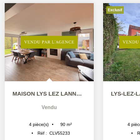
Exclusif
MAISON LYS LEZ LANNOY 4 PIÈCES 90 M2
Vendu
90
m²
4
pièce(s)
4
pièc
Réf :
CLV55233
R