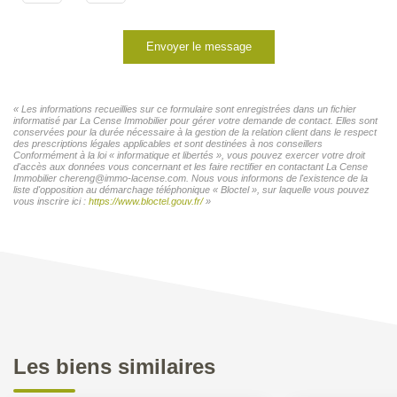
Envoyer le message
« Les informations recueillies sur ce formulaire sont enregistrées dans un fichier
informatisé par La Cense Immobilier pour gérer votre demande de contact. Elles sont
conservées pour la durée nécessaire à la gestion de la relation client dans le respect
des prescriptions légales applicables et sont destinées à nos conseillers
Conformément à la loi « informatique et libertés », vous pouvez exercer votre droit
d'accès aux données vous concernant et les faire rectifier en contactant La Cense
Immobilier chereng@immo-lacense.com. Nous vous informons de l'existence de la
liste d'opposition au démarchage téléphonique « Bloctel », sur laquelle vous pouvez
vous inscrire ici :
https://www.bloctel.gouv.fr/
»
Les biens similaires