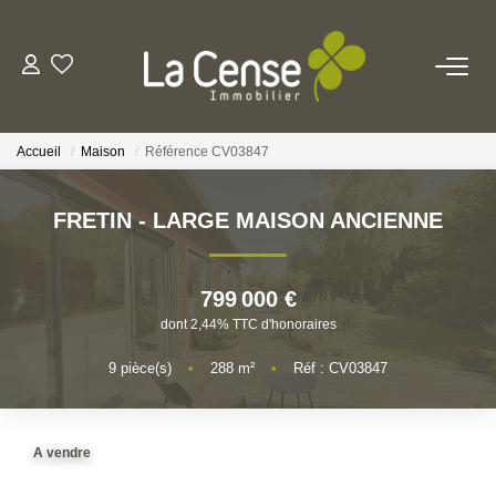
NOS BIENS
Accueil
Maison
Référence CV03847
NOS SERVICES
FRETIN - LARGE MAISON ANCIENNE
ESTIMATION
799 000 €
NOS AGENCES
dont 2,44% TTC d'honoraires
Qui Sommes-Nous
9
pièce(s)
•
288
m²
•
Réf : CV03847
Notre Équipe
Nos Actualités
A vendre