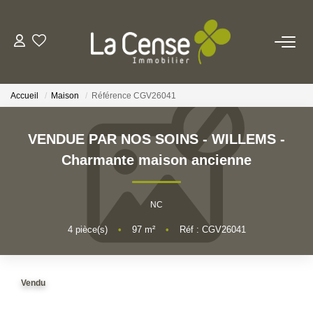
NOS BIENS
Accueil
Maison
Référence CGV26041
NOS SERVICES
VENDUE PAR NOS SOINS - WILLEMS -
ESTIMATION
Charmante maison ancienne
NOS AGENCES
NC
Qui Sommes-Nous
4
pièce(s)
•
97
m²
•
Réf : CGV26041
Notre Équipe
Nos Actualités
Vendu