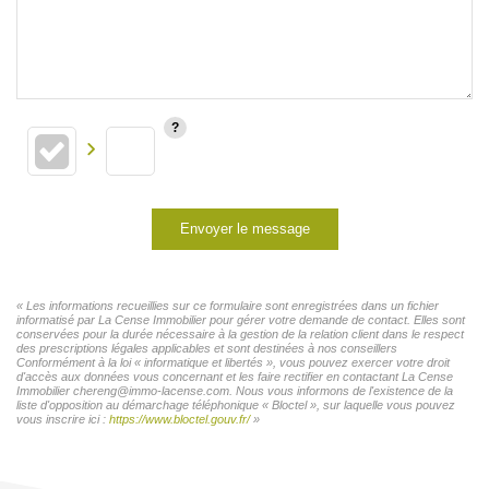
Envoyer le message
« Les informations recueillies sur ce formulaire sont enregistrées dans un fichier
informatisé par La Cense Immobilier pour gérer votre demande de contact. Elles sont
conservées pour la durée nécessaire à la gestion de la relation client dans le respect
des prescriptions légales applicables et sont destinées à nos conseillers
Conformément à la loi « informatique et libertés », vous pouvez exercer votre droit
d'accès aux données vous concernant et les faire rectifier en contactant La Cense
Immobilier chereng@immo-lacense.com. Nous vous informons de l'existence de la
liste d'opposition au démarchage téléphonique « Bloctel », sur laquelle vous pouvez
vous inscrire ici :
https://www.bloctel.gouv.fr/
»