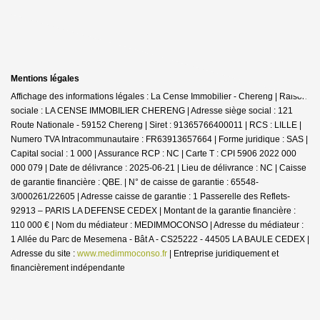
Mentions légales
Affichage des informations légales : La Cense Immobilier - Chereng | Raison
sociale : LA CENSE IMMOBILIER CHERENG | Adresse siège social : 121
Route Nationale - 59152 Chereng | Siret : 91365766400011 | RCS : LILLE |
Numero TVA Intracommunautaire : FR63913657664 | Forme juridique : SAS |
Capital social : 1 000 | Assurance RCP : NC |
Carte T : CPI 5906 2022 000
000 079 | Date de délivrance : 2025-06-21 | Lieu de délivrance : NC | Caisse
de garantie financière : QBE. | N° de caisse de garantie : 65548-
3/000261/22605 | Adresse caisse de garantie : 1 Passerelle des Reflets-
92913 – PARIS LA DEFENSE CEDEX | Montant de la garantie financière :
110 000 € | Nom du médiateur : MEDIMMOCONSO | Adresse du médiateur :
1 Allée du Parc de Mesemena - Bât A - CS25222 - 44505 LA BAULE CEDEX |
Adresse du site :
www.medimmoconso.fr
|
Entreprise juridiquement et
financièrement indépendante