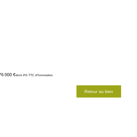
76 000 €
dont 4% TTC d'honoraires
Retour au bien